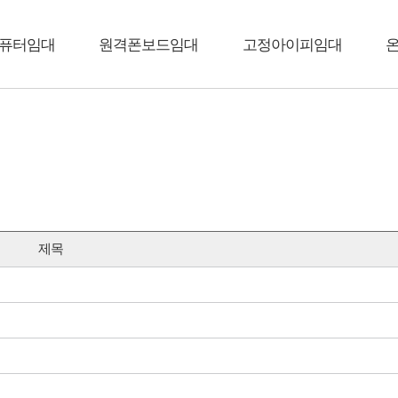
퓨터임대
원격폰보드임대
고정아이피임대
제목