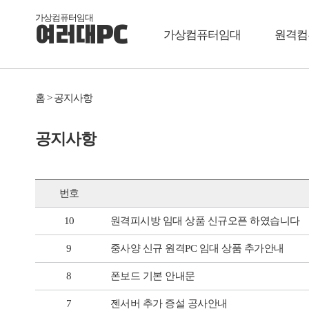
가상컴퓨터임대
여러대PC
가상컴퓨터임대
원격컴
홈 > 공지사항
공지사항
번호
10
원격피시방 임대 상품 신규오픈 하였습니다
9
중사양 신규 원격PC 임대 상품 추가안내
8
폰보드 기본 안내문
7
젠서버 추가 증설 공사안내