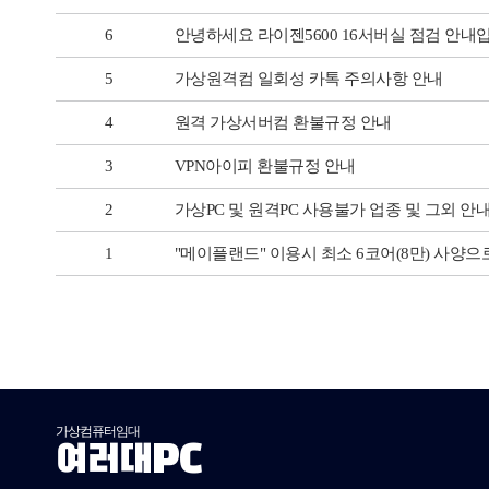
6
안녕하세요 라이젠5600 16서버실 점검 안내
5
가상원격컴 일회성 카톡 주의사항 안내
4
원격 가상서버컴 환불규정 안내
3
VPN아이피 환불규정 안내
2
가상PC 및 원격PC 사용불가 업종 및 그외 안
1
"메이플랜드" 이용시 최소 6코어(8만) 사양으
가상컴퓨터임대
여러대PC