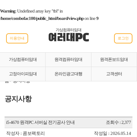
Warning
: Undefined array key "tbl" in
/home/combofac100/public_html/board/view.php
on line
9
가상컴퓨터임대
여러대PC
이용안내
로그인
가상컴퓨터임대
원격컴퓨터임대
원격폰보드임대
고정아이피임대
온라인광고대행
고객센터
홈 > 공지사항
공지사항
i5-4670 원격PC 서버실 전기공사 안내
조회수 : 2,377
작성자 : 콤보팩토리
작성일 : 2026.05.14