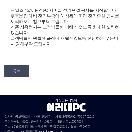
금일 i5-4670 원격PC 서버실 전기증설 공사를 시작합니다
추후물량 대비 전기부족이 예상됨에 따라 전기증설 공사를
시작하오니 참고부탁 드립니다
기존 사용하시는 고객님들께 피해가 없도록 최대한 노력하
겠습니다
고객님들의 원활한 플레이가 될수있도록 진행하는 부분이
니 양해부탁 드립니다
목록
가상컴퓨터임대
여러대PC
회사명 : 콤보팩트리
대표 : 정성우
사업자등록번호 :
778-07-02018
통신판매업 : 제
2021
-충남천안-
1861호
대표번호 : 1533-7864
주소 :
(우)14539
경기도 부천시 원미구 길주로 311 뉴월드타운 607호
카톡 :
combop
텔레그램 :
comboprogram
단체문자발송