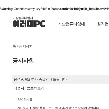
Warning
: Undefined array key "tbl" in
/home/combofac100/public_html/board/vi
가상컴퓨터임대
여러대PC
가상컴퓨터임대
원격컴
홈 > 공지사항
공지사항
원격PC 6월 추가 증설안내 드립니다
작성자 : 콤보팩토리
안녕하세요
2차 원격PC 물량 품절으로 인하여 추가적으로 증설예정입니다