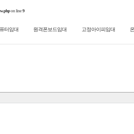
ew.php
on line
9
퓨터임대
원격폰보드임대
고정아이피임대