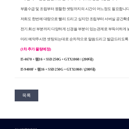
부품수급 및 조립부터 원할한 셋팅까지의 시간이 어느정도 필요합니
저희도 한번에 대량으로 빨리 드리고 싶지만 조립부터 서버실 공간확
전기.회선 부분까지 다양하게 신경쓸 부분이 있는관계로 부득이하게
미리 예약주시면 셋팅되는대로 순차적으로 말씀드리고 발급드리도록
(3차 추가 물량예정)
I5 4670 + 램16 + SSD 250G + GTX1060 / (200대)
I5 9400F + 램16 + SSD 250G + GTX1060 / (200대)
목록